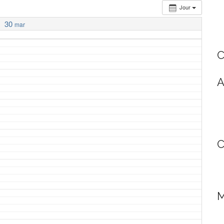
Jour
30
mar
C
A
C
M